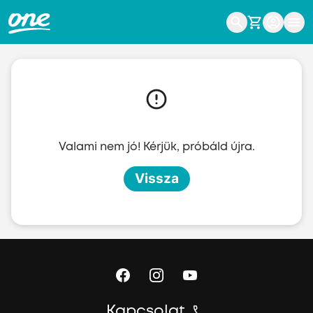
Ugrás a fő tartalomhoz
Valami nem jó! Kérjük, próbáld újra.
Vissza
Kapcsolat