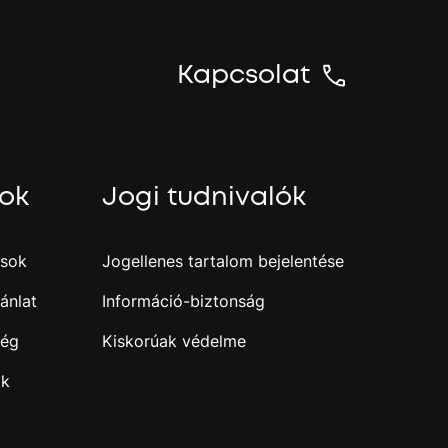
n
y
t
Kapcsolat
N
y
o
m
sok
Jogi tudnivalók
a
m
e
g
ások
Jogellenes tartalom bejelentése
a
z
ánlat
Információ-biztonság
e
n
ség
Kiskorúak védelme
t
e
ak
r
b