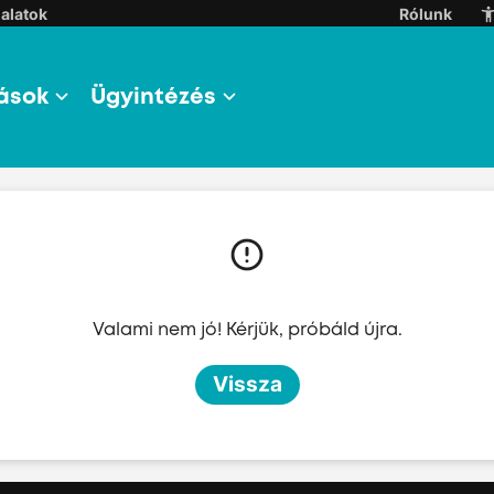
alatok
Rólunk
ások
Ügyintézés
l
l
Valami nem jó! Kérjük, próbáld újra.
l
Vissza