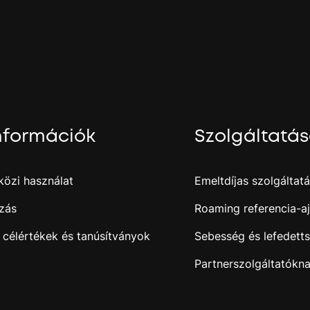
.
j
nformációk
Szolgáltatá
özi használat
Emeltdíjas szolgáltat
zás
Roaming referencia-aj
 célértékek és tanúsítványok
Sebesség és lefedett
Partnerszolgáltatókn
i