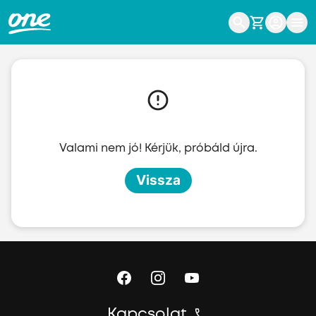
Ugrás a fő tartalomhoz
Valami nem jó! Kérjük, próbáld újra.
Vissza
Kapcsolat