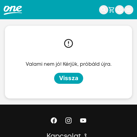
Ugrás a fő tartalomhoz
Valami nem jó! Kérjük, próbáld újra.
Vissza
Kapcsolat