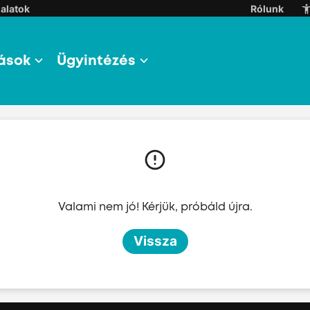
alatok
Rólunk
ások
Ügyintézés
l
l
Valami nem jó! Kérjük, próbáld újra.
l
Vissza