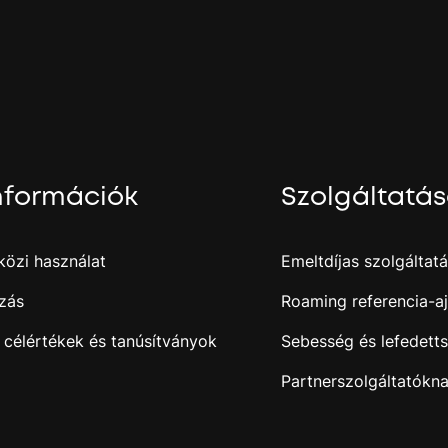
.
j
nformációk
Szolgáltatá
özi használat
Emeltdíjas szolgáltat
zás
Roaming referencia-aj
 célértékek és tanúsítványok
Sebesség és lefedett
Partnerszolgáltatókn
i