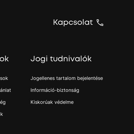
n
y
t
Kapcsolat
N
y
o
m
sok
Jogi tudnivalók
a
m
e
g
ások
Jogellenes tartalom bejelentése
a
z
ánlat
Információ-biztonság
e
n
ség
Kiskorúak védelme
t
e
ak
r
b