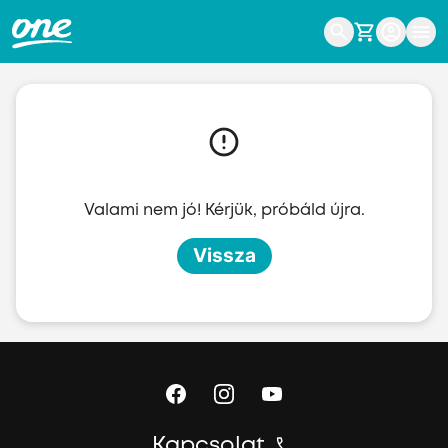
Ugrás a fő tartalomhoz
Valami nem jó! Kérjük, próbáld újra.
Vissza
Kapcsolat