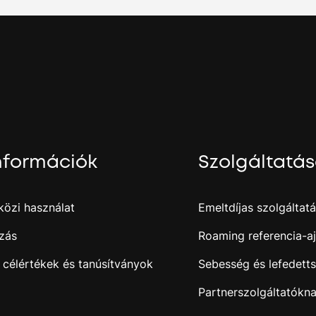
nformációk
Szolgáltatá
özi használat
Emeltdíjas szolgáltat
zás
Roaming referencia-aj
 célértékek és tanúsítványok
Sebesség és lefedett
Partnerszolgáltatókn