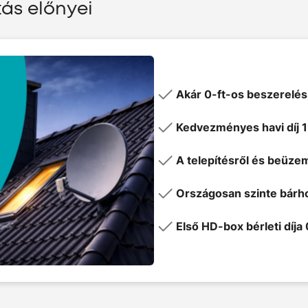
ás előnyei
Akár 0-ft-os beszerelési 
Kedvezményes havi díj 1
A telepítésről és beüz
Országosan szinte bárho
Első HD-box bérleti díja