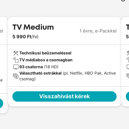
TV Medium
el
1 évre,
e-Packkel
5 990 Ft
/hó
5
Technikusi beüzemeléssel
TV médiabox a csomagban
93 csatorna
(18 HD)
Választható extrákkal
(pl. Netflix, HBO Pak, Active
csomag)
ve
Visszahívást kérek