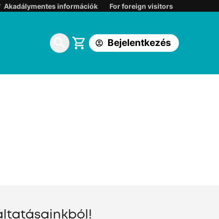
Belépés:
Akadálymentes információk
For foreign visitors
Korábbi DIGI ügyfélkapuba
Bejelentkezés
One földfelszíni TV ügyfélkapuba
ltatásainkból!