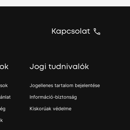
Kapcsolat
sok
Jogi tudnivalók
ások
Jogellenes tartalom bejelentése
ánlat
Információ-biztonság
ség
Kiskorúak védelme
ak