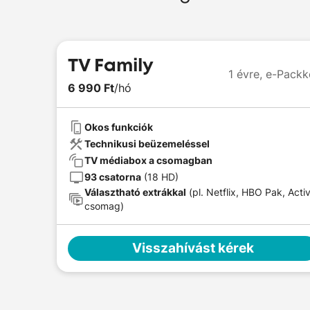
TV Family
1 évre,
e-Packk
6 990 Ft
/hó
Okos funkciók
Technikusi beüzemeléssel
TV médiabox a csomagban
93 csatorna
(18 HD)
Választható extrákkal
(pl. Netflix, HBO Pak, Acti
csomag)
Visszahívást kérek