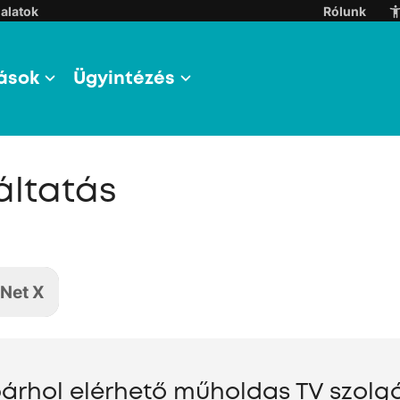
alatok
Rólunk
ások
Ügyintézés
áltatás
Net X
árhol elérhető műholdas TV szolgá