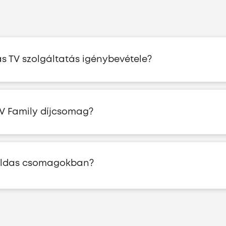
s TV szolgáltatás igénybevétele?
TV Family díjcsomag?
holdas csomagokban?