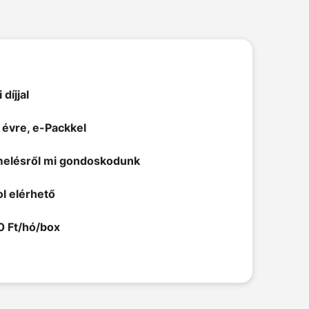
díjjal
 évre, e-Packkel
emelésről mi gondoskodunk
l elérhető
 0 Ft/hó/box