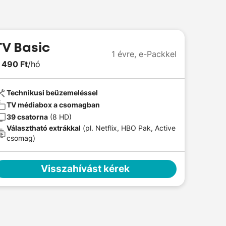
TV Basic
1 évre,
e-Packkel
 490 Ft
/hó
Technikusi beüzemeléssel
TV médiabox a csomagban
39 csatorna
(8 HD)
Választható extrákkal
(pl. Netflix, HBO Pak, Active
csomag)
Visszahívást kérek