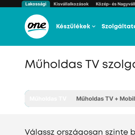
Lakossági
Kisvállalkozások
Közép- és Nagyváll
Készülékek
Szolgáltat
Műholdas TV szolg
Műholdas TV
Műholdas TV + Mobil
Válassz országosan szinte b