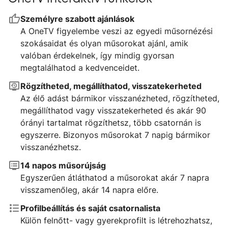
Személyre szabott ajánlások
A OneTV figyelembe veszi az egyedi műsornézési
szokásaidat és olyan műsorokat ajánl, amik
valóban érdekelnek, így mindig gyorsan
megtalálhatod a kedvenceidet.
Rögzítheted, megállíthatod, visszatekerheted
Az élő adást bármikor visszanézheted, rögzítheted,
megállíthatod vagy visszatekerheted és akár 90
órányi tartalmat rögzíthetsz, több csatornán is
egyszerre. Bizonyos műsorokat 7 napig bármikor
visszanézhetsz.
14 napos műsorújság
Egyszerűen átláthatod a műsorokat akár 7 napra
visszamenőleg, akár 14 napra előre.
Profilbeállítás és saját csatornalista
Külön felnőtt- vagy gyerekprofilt is létrehozhatsz,