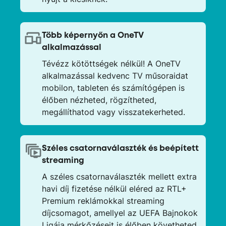
Több képernyőn a OneTV
alkalmazással
Tévézz kötöttségek nélkül! A OneTV
alkalmazással kedvenc TV műsoraidat
mobilon, tableten és számítógépen is
élőben nézheted, rögzítheted,
megállíthatod vagy visszatekerheted.
Széles csatornaválaszték és beépített
streaming
A széles csatornaválaszték mellett extra
havi díj fizetése nélkül eléred az RTL+
Premium reklámokkal streaming
díjcsomagot, amellyel az UEFA Bajnokok
Ligája mérkőzéseit is élőben követheted.