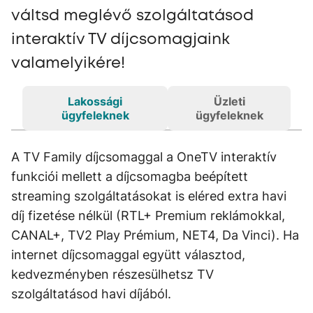
váltsd meglévő szolgáltatásod
interaktív TV díjcsomagjaink
valamelyikére!
Lakossági
Üzleti
ügyfeleknek
ügyfeleknek
A TV Family díjcsomaggal a OneTV interaktív
funkciói mellett a díjcsomagba beépített
streaming szolgáltatásokat is eléred extra havi
díj fizetése nélkül (RTL+ Premium reklámokkal,
CANAL+, TV2 Play Prémium, NET4, Da Vinci). Ha
internet díjcsomaggal együtt választod,
kedvezményben részesülhetsz TV
szolgáltatásod havi díjából.