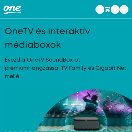
OneTV és interaktív
médiaboxok
Évezd a OneTV SoundBox-ot
prémium
hangzással TV Family és Gigabit Net
mellé