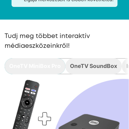
Tudj meg többet interaktív
médiaeszközeinkről!
OneTV MiniBox Pro
OneTV SoundBox