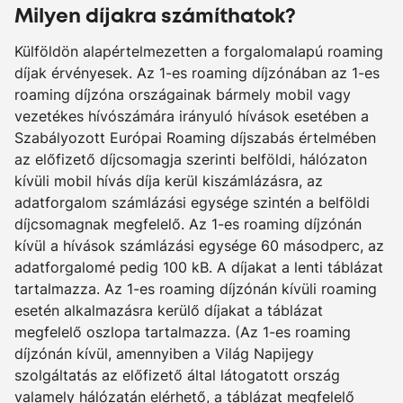
Milyen díjakra számíthatok?
Külföldön alapértelmezetten a forgalomalapú roaming
díjak érvényesek. Az 1-es roaming díjzónában az 1-es
roaming díjzóna országainak bármely mobil vagy
vezetékes hívószámára irányuló hívások esetében a
Szabályozott Európai Roaming díjszabás értelmében
az előfizető díjcsomagja szerinti belföldi, hálózaton
kívüli mobil hívás díja kerül kiszámlázásra, az
adatforgalom számlázási egysége szintén a belföldi
díjcsomagnak megfelelő. Az 1-es roaming díjzónán
kívül a hívások számlázási egysége 60 másodperc, az
adatforgalomé pedig 100 kB. A díjakat a lenti táblázat
tartalmazza. Az 1-es roaming díjzónán kívüli roaming
esetén alkalmazásra kerülő díjakat a táblázat
megfelelő oszlopa tartalmazza. (Az 1-es roaming
díjzónán kívül, amennyiben a Világ Napijegy
szolgáltatás az előfizető által látogatott ország
valamely hálózatán elérhető, a táblázat megfelelő