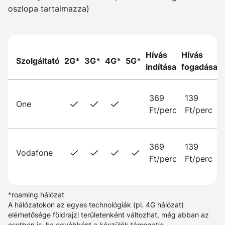
oszlopa tartalmazza)
Hívás
Hívás
Szolgáltató
2G*
3G*
4G*
5G*
indítása
fogadása
369
139
One
Ft/perc
Ft/perc
369
139
Vodafone
Ft/perc
Ft/perc
*roaming hálózat
A hálózatokon az egyes technológiák (pl. 4G hálózat)
elérhetősége földrajzi területenként változhat, még abban az
esetben is, ha egyébként a készülék támogatja.