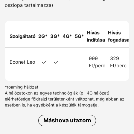
oszlopa tartalmazza)
Hívás
Hívás
Szolgáltató
2G*
3G*
4G*
5G*
indítása
fogadása
999
329
Econet Leo
Ft/perc
Ft/perc
*roaming hálózat
A hálózatokon az egyes technológiák (pl. 4G hálózat)
elérhetősége földrajzi területenként változhat, még abban az
esetben is, ha egyébként a készülék támogatja.
Máshova utazom