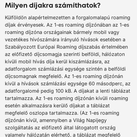
Milyen díjakra számíthatok?
Külföldön alapértelmezetten a forgalomalapú roaming
díjak érvényesek. Az 1-es roaming díjzónában az 1-es
roaming díjzóna országainak bármely mobil vagy
vezetékes hívószámára irányuló hívások esetében a
Szabályozott Európai Roaming díjszabás értelmében
az előfizető díjcsomagja szerinti belföldi, hálózaton
kívüli mobil hívás díja kerül kiszámlázásra, az
adatforgalom számlázási egysége szintén a belföldi
díjcsomagnak megfelelő. Az 1-es roaming díjzónán
kívül a hívások számlázási egysége 60 másodperc, az
adatforgalomé pedig 100 kB. A díjakat a lenti táblázat
tartalmazza. Az 1-es roaming díjzónán kívüli roaming
esetén alkalmazásra kerülő díjakat a táblázat
megfelelő oszlopa tartalmazza. (Az 1-es roaming
díjzónán kívül, amennyiben a Világ Napijegy
szolgáltatás az előfizető által látogatott ország
valamely hálózatán elérhető, a táblázat megfelelő