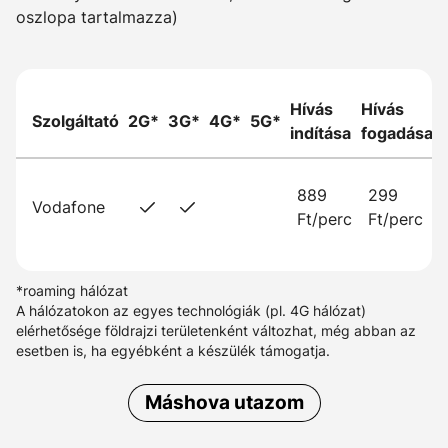
oszlopa tartalmazza)
Hívás
Hívás
Szolgáltató
2G*
3G*
4G*
5G*
indítása
fogadása
889
299
Vodafone
Ft/perc
Ft/perc
*roaming hálózat
A hálózatokon az egyes technológiák (pl. 4G hálózat)
elérhetősége földrajzi területenként változhat, még abban az
esetben is, ha egyébként a készülék támogatja.
Máshova utazom