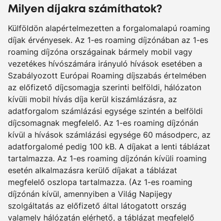
Milyen díjakra számíthatok?
Külföldön alapértelmezetten a forgalomalapú roaming
díjak érvényesek. Az 1-es roaming díjzónában az 1-es
roaming díjzóna országainak bármely mobil vagy
vezetékes hívószámára irányuló hívások esetében a
Szabályozott Európai Roaming díjszabás értelmében
az előfizető díjcsomagja szerinti belföldi, hálózaton
kívüli mobil hívás díja kerül kiszámlázásra, az
adatforgalom számlázási egysége szintén a belföldi
díjcsomagnak megfelelő. Az 1-es roaming díjzónán
kívül a hívások számlázási egysége 60 másodperc, az
adatforgalomé pedig 100 kB. A díjakat a lenti táblázat
tartalmazza. Az 1-es roaming díjzónán kívüli roaming
esetén alkalmazásra kerülő díjakat a táblázat
megfelelő oszlopa tartalmazza. (Az 1-es roaming
díjzónán kívül, amennyiben a Világ Napijegy
szolgáltatás az előfizető által látogatott ország
valamely hálózatán elérhető, a táblázat megfelelő