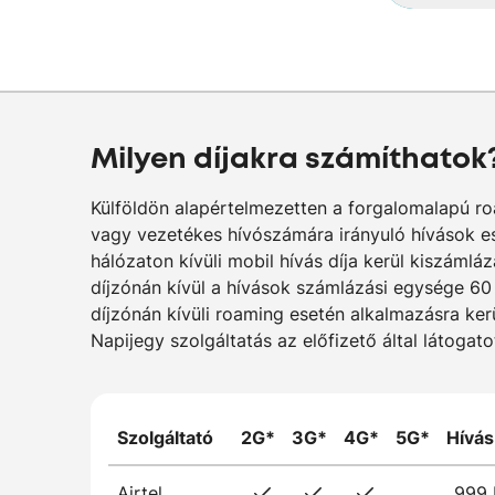
Milyen díjakra számíthatok
Külföldön alapértelmezetten a forgalomalapú ro
vagy vezetékes hívószámára irányuló hívások es
hálózaton kívüli mobil hívás díja kerül kiszáml
díjzónán kívül a hívások számlázási egysége 60
díjzónán kívüli roaming esetén alkalmazásra ker
Napijegy szolgáltatás az előfizető által látoga
Szolgáltató
2G*
3G*
4G*
5G*
Hívás
Airtel
999 