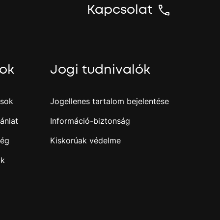
Kapcsolat
sok
Jogi tudnivalók
ások
Jogellenes tartalom bejelentése
ánlat
Információ-biztonság
ség
Kiskorúak védelme
ak