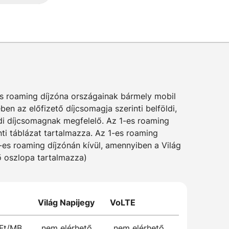
es roaming díjzóna országainak bármely mobil
n az előfizető díjcsomagja szerinti belföldi,
ldi díjcsomagnak megfelelő. Az 1-es roaming
ti táblázat tartalmazza. Az 1-es roaming
1-es roaming díjzónán kívül, amennyiben a Világ
lő oszlopa tartalmazza)
Világ Napijegy
VoLTE
 Ft/MB
nem elérhető
nem elérhető