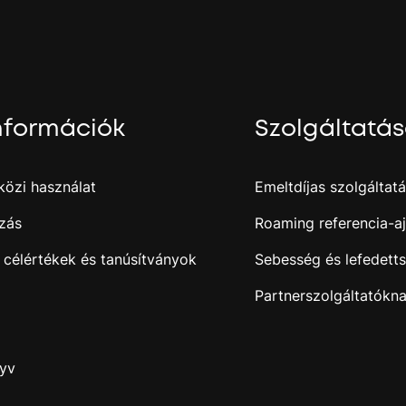
nformációk
Szolgáltatá
özi használat
Emeltdíjas szolgáltat
zás
Roaming referencia-aj
 célértékek és tanúsítványok
Sebesség és lefedett
Partnerszolgáltatókn
nyv