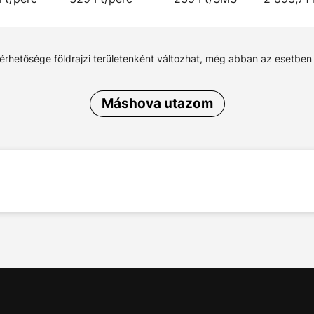
lérhetősége földrajzi területenként változhat, még abban az esetben
Máshova utazom