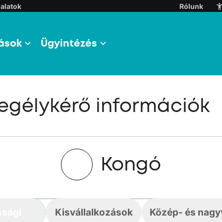
alatok
Rólunk
ások
Ügyintézés
egélykérő információk
Kongó
ssági
Kisvállalkozások
Közép- és nagyv