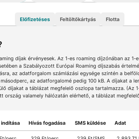
Előfizetéses
Feltöltőkártyás
Flotta
?
aming díjak érvényesek. Az 1-es roaming díjzónában az 1-
etében a Szabályozott Európai Roaming díjszabás értelmébe
ázásra, az adatforgalom számlázási egysége szintén a belfö
 másodperc, az adatforgalomé pedig 100 kB. A díjakat a len
ülő díjakat a táblázat megfelelő oszlopa tartalmazza. (Az 
tott ország valamely hálózatán elérhető, a táblázat megfele
 indítása
Hívás fogadása
SMS küldése
Adat
Ft/perc
329 Ft/perc
239 Ft/SMS
2 893,71