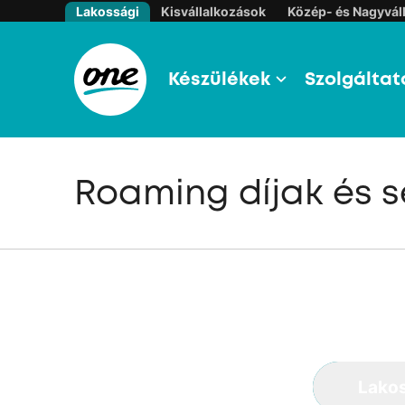
Lakossági
Kisvállalkozások
Közép- és Nagyváll
Készülékek
Szolgáltat
Roaming díjak és s
Lako