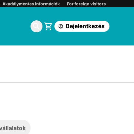
Belépés:
Akadálymentes információk
For foreign visitors
Korábbi DIGI ügyfélkapuba
Bejelentkezés
One földfelszíni TV ügyfélkapuba
állalatok