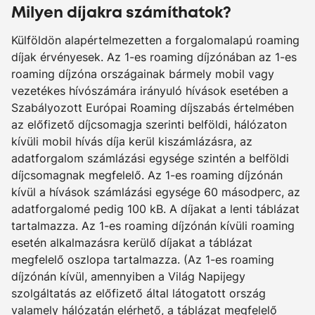
Milyen díjakra számíthatok?
Külföldön alapértelmezetten a forgalomalapú roaming
díjak érvényesek. Az 1-es roaming díjzónában az 1-es
roaming díjzóna országainak bármely mobil vagy
vezetékes hívószámára irányuló hívások esetében a
Szabályozott Európai Roaming díjszabás értelmében
az előfizető díjcsomagja szerinti belföldi, hálózaton
kívüli mobil hívás díja kerül kiszámlázásra, az
adatforgalom számlázási egysége szintén a belföldi
díjcsomagnak megfelelő. Az 1-es roaming díjzónán
kívül a hívások számlázási egysége 60 másodperc, az
adatforgalomé pedig 100 kB. A díjakat a lenti táblázat
tartalmazza. Az 1-es roaming díjzónán kívüli roaming
esetén alkalmazásra kerülő díjakat a táblázat
megfelelő oszlopa tartalmazza. (Az 1-es roaming
díjzónán kívül, amennyiben a Világ Napijegy
szolgáltatás az előfizető által látogatott ország
valamely hálózatán elérhető, a táblázat megfelelő