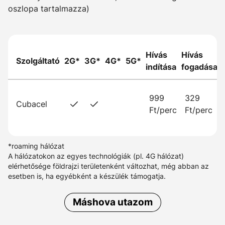
oszlopa tartalmazza)
Hívás
Hívás
Szolgáltató
2G*
3G*
4G*
5G*
indítása
fogadása
999
329
Cubacel
Ft/perc
Ft/perc
*roaming hálózat
A hálózatokon az egyes technológiák (pl. 4G hálózat)
elérhetősége földrajzi területenként változhat, még abban az
esetben is, ha egyébként a készülék támogatja.
Máshova utazom