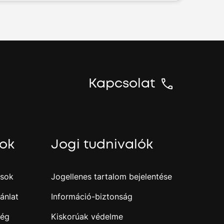
Kapcsolat
sok
Jogi tudnivalók
ások
Jogellenes tartalom bejelentése
ánlat
Információ-biztonság
ség
Kiskorúak védelme