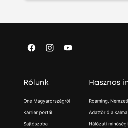
Rólunk
Hasznos i
One Magyarországról
Roaming, Nemzetk
Karrier portál
Adattörlő alkalma
Sajtószoba
Hálózati minőségi