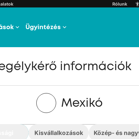
alatok
Rólunk
ások
Ügyintézés
egélykérő információk
Mexikó
ssági
Kisvállalkozások
Közép- és nagyv