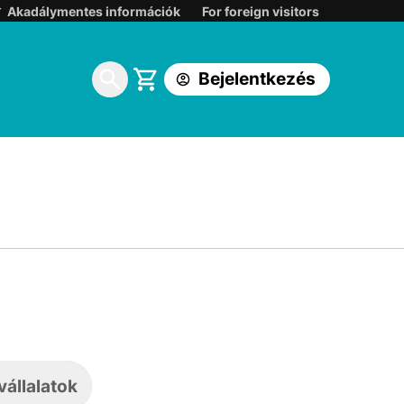
Belépés:
Akadálymentes információk
For foreign visitors
Korábbi DIGI ügyfélkapuba
Bejelentkezés
One földfelszíni TV ügyfélkapuba
állalatok