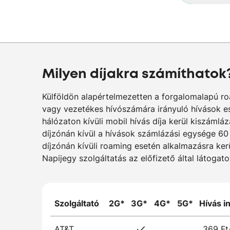
Milyen díjakra számíthatok
Külföldön alapértelmezetten a forgalomalapú ro
vagy vezetékes hívószámára irányuló hívások es
hálózaton kívüli mobil hívás díja kerül kiszáml
díjzónán kívül a hívások számlázási egysége 60
díjzónán kívüli roaming esetén alkalmazásra ker
Napijegy szolgáltatás az előfizető által látoga
Szolgáltató
2G*
3G*
4G*
5G*
Hívás i
AT&T
369 Ft