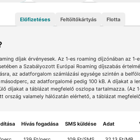
Előfizetéses
Feltöltőkártyás
Flotta
?
aming díjak érvényesek. Az 1-es roaming díjzónában az 1-
etében a Szabályozott Európai Roaming díjszabás értelmébe
ázásra, az adatforgalom számlázási egysége szintén a belfö
 másodperc, az adatforgalomé pedig 100 kB. A díjakat a len
ülő díjakat a táblázat megfelelő oszlopa tartalmazza. (Az 
tott ország valamely hálózatán elérhető, a táblázat megfele
ndítása
Hívás fogadása
SMS küldése
Adat
/perc
139 Ft/perc
109 Ft/SMS
32,13 Ft/MB