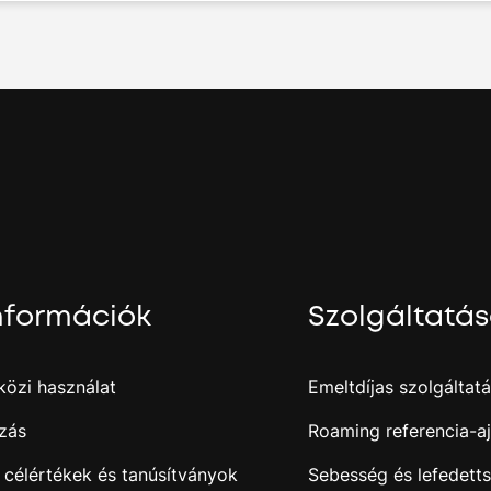
nformációk
Szolgáltatá
özi használat
Emeltdíjas szolgáltat
zás
Roaming referencia-aj
 célértékek és tanúsítványok
Sebesség és lefedett