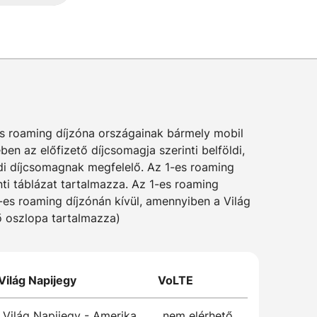
es roaming díjzóna országainak bármely mobil
n az előfizető díjcsomagja szerinti belföldi,
ldi díjcsomagnak megfelelő. Az 1-es roaming
ti táblázat tartalmazza. Az 1-es roaming
1-es roaming díjzónán kívül, amennyiben a Világ
lő oszlopa tartalmazza)
Világ Napijegy
VoLTE
Világ Napijegy - Amerika
nem elérhető