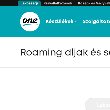
Lakossági
Kisvállalkozások
Közép- és Nagyváll
Készülékek
Szolgáltat
Roaming díjak és s
Lako