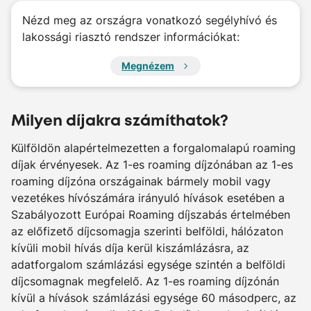
Nézd meg az országra vonatkozó segélyhívó és
lakossági riasztó rendszer információkat:
Megnézem
Milyen díjakra számíthatok?
Külföldön alapértelmezetten a forgalomalapú roaming
díjak érvényesek. Az 1-es roaming díjzónában az 1-es
roaming díjzóna országainak bármely mobil vagy
vezetékes hívószámára irányuló hívások esetében a
Szabályozott Európai Roaming díjszabás értelmében
az előfizető díjcsomagja szerinti belföldi, hálózaton
kívüli mobil hívás díja kerül kiszámlázásra, az
adatforgalom számlázási egysége szintén a belföldi
díjcsomagnak megfelelő. Az 1-es roaming díjzónán
kívül a hívások számlázási egysége 60 másodperc, az