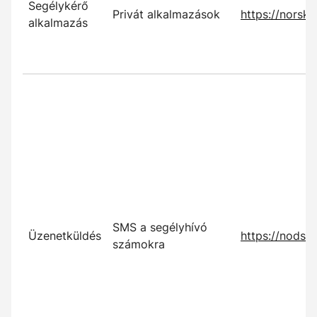
Segélykérő
Privát alkalmazások
https://norskl
alkalmazás
SMS a segélyhívó
Üzenetküldés
https://nodsm
számokra