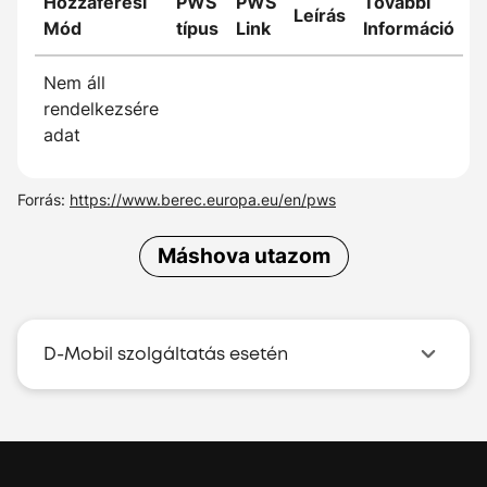
Hozzáférési
PWS
PWS
További
Leírás
Mód
típus
Link
Információ
Nem áll
rendelkezsére
adat
Forrás:
https://www.berec.europa.eu/en/pws
Máshova utazom
D-Mobil szolgáltatás esetén