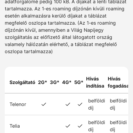
adatforgalomé pedig 100 kB. A díjakat a lenti táblázat
tartalmazza. Az 1-es roaming díjzónán kívüli roaming
esetén alkalmazásra kerülő díjakat a táblázat
megfelelő oszlopa tartalmazza. (Az 1-es roaming
díjzónán kívül, amennyiben a Világ Napijegy
szolgáltatás az előfizető által látogatott ország
valamely hálózatán elérhető, a táblázat megfelelő
oszlopa tartalmazza)
Hívás
Hívás
Szolgáltató
2G*
3G*
4G*
5G*
indítása
fogadása
belföldi
belföldi
Telenor
díj
díj
belföldi
belföldi
Telia
díj
díj