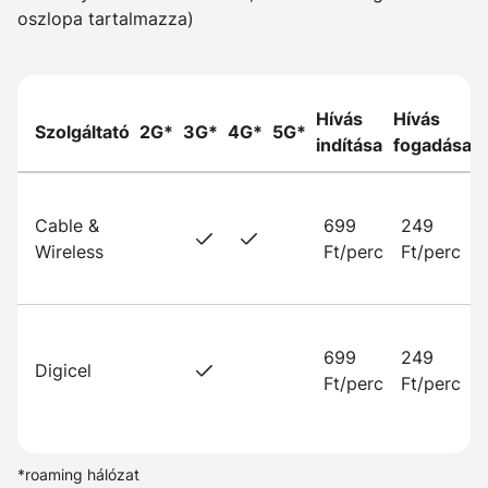
oszlopa tartalmazza)
Hívás
Hívás
Szolgáltató
2G*
3G*
4G*
5G*
indítása
fogadása
Cable &
699
249
Wireless
Ft/perc
Ft/perc
699
249
Digicel
Ft/perc
Ft/perc
*roaming hálózat