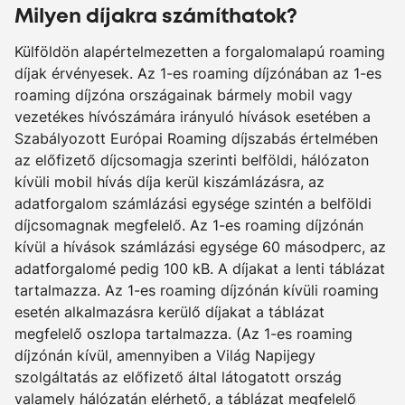
Milyen díjakra számíthatok?
Külföldön alapértelmezetten a forgalomalapú roaming
díjak érvényesek. Az 1-es roaming díjzónában az 1-es
roaming díjzóna országainak bármely mobil vagy
vezetékes hívószámára irányuló hívások esetében a
Szabályozott Európai Roaming díjszabás értelmében
az előfizető díjcsomagja szerinti belföldi, hálózaton
kívüli mobil hívás díja kerül kiszámlázásra, az
adatforgalom számlázási egysége szintén a belföldi
díjcsomagnak megfelelő. Az 1-es roaming díjzónán
kívül a hívások számlázási egysége 60 másodperc, az
adatforgalomé pedig 100 kB. A díjakat a lenti táblázat
tartalmazza. Az 1-es roaming díjzónán kívüli roaming
esetén alkalmazásra kerülő díjakat a táblázat
megfelelő oszlopa tartalmazza. (Az 1-es roaming
díjzónán kívül, amennyiben a Világ Napijegy
szolgáltatás az előfizető által látogatott ország
valamely hálózatán elérhető, a táblázat megfelelő