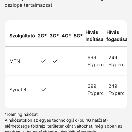
oszlopa tartalmazza)
Hívás
Hívás
Szolgáltató
2G*
3G*
4G*
5G*
indítása
fogadása
699
249
MTN
Ft/perc
Ft/perc
699
249
Syriatel
Ft/perc
Ft/perc
*roaming hálózat
A hálózatokon az egyes technológiák (pl. 4G hálózat)
elérhetősége földrajzi területenként változhat, még abban az
esetben is, ha egyébként a készülék támogatja.