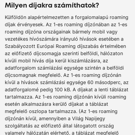
Milyen díjakra számíthatok?
Külföldön alapértelmezetten a forgalomalapú roaming
díjak érvényesek. Az 1-es roaming díjzónában az 1-es
roaming díjzóna országainak bármely mobil vagy
vezetékes hívószámára irányuló hívások esetében a
Szabályozott Európai Roaming díjszabás értelmében
az előfizető díjcsomagja szerinti belföldi, hálózaton
kívüli mobil hívás díja kerül kiszámlázásra, az
adatforgalom számlázási egysége szintén a belföldi
díjcsomagnak megfelelő. Az 1-es roaming díjzónán
kívül a hívások számlázási egysége 60 másodperc, az
adatforgalomé pedig 100 kB. A díjakat a lenti táblázat
tartalmazza. Az 1-es roaming díjzónán kívüli roaming
esetén alkalmazásra kerülő díjakat a táblázat
megfelelő oszlopa tartalmazza. (Az 1-es roaming
díjzónán kívül, amennyiben a Világ Napijegy
szolgáltatás az előfizető által látogatott ország
valamely hálózatán elérhető, a táblázat megfelelő