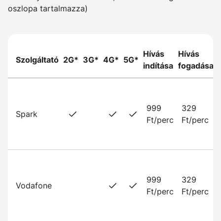
oszlopa tartalmazza)
Hívás
Hívás
Szolgáltató
2G*
3G*
4G*
5G*
indítása
fogadása
999
329
Spark
Ft/perc
Ft/perc
999
329
Vodafone
Ft/perc
Ft/perc