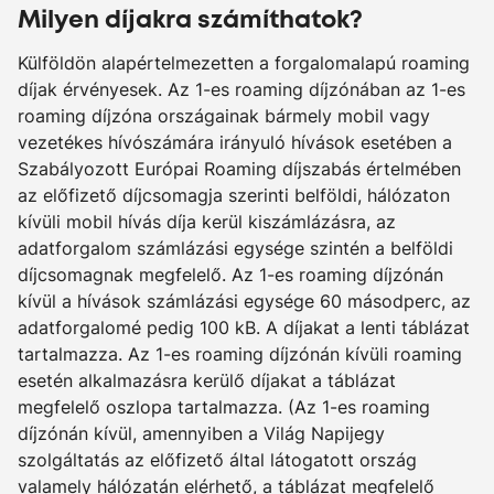
Milyen díjakra számíthatok?
Külföldön alapértelmezetten a forgalomalapú roaming
díjak érvényesek. Az 1-es roaming díjzónában az 1-es
roaming díjzóna országainak bármely mobil vagy
vezetékes hívószámára irányuló hívások esetében a
Szabályozott Európai Roaming díjszabás értelmében
az előfizető díjcsomagja szerinti belföldi, hálózaton
kívüli mobil hívás díja kerül kiszámlázásra, az
adatforgalom számlázási egysége szintén a belföldi
díjcsomagnak megfelelő. Az 1-es roaming díjzónán
kívül a hívások számlázási egysége 60 másodperc, az
adatforgalomé pedig 100 kB. A díjakat a lenti táblázat
tartalmazza. Az 1-es roaming díjzónán kívüli roaming
esetén alkalmazásra kerülő díjakat a táblázat
megfelelő oszlopa tartalmazza. (Az 1-es roaming
díjzónán kívül, amennyiben a Világ Napijegy
szolgáltatás az előfizető által látogatott ország
valamely hálózatán elérhető, a táblázat megfelelő