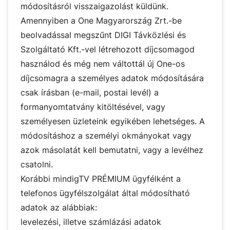
módosításról visszaigazolást küldünk.
Amennyiben a One Magyarország Zrt.-be
beolvadással megszűnt DIGI Távközlési és
Szolgáltató Kft.-vel létrehozott díjcsomagod
használod és még nem váltottál új One-os
díjcsomagra a személyes adatok módosítására
csak írásban (e-mail, postai levél) a
formanyomtatvány kitöltésével
, vagy
személyesen
üzleteink
egyikében lehetséges. A
módosításhoz a személyi okmányokat vagy
azok másolatát kell bemutatni, vagy a levélhez
csatolni.
Korábbi mindigTV PRÉMIUM ügyfélként a
telefonos ügyfélszolgálat által módosítható
adatok az alábbiak:
levelezési, illetve számlázási adatok