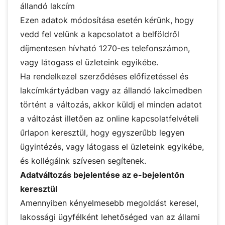
állandó lakcím
Ezen adatok módosítása esetén kérünk, hogy
vedd fel velünk a kapcsolatot a belföldről
díjmentesen hívható 1270-es telefonszámon,
vagy látogass el üzleteink egyikébe.
Ha rendelkezel szerződéses előfizetéssel és
lakcímkártyádban vagy az állandó lakcímedben
történt a változás, akkor küldj el minden adatot
a változást illetően az
online kapcsolatfelvételi
űrlapon
keresztül, hogy egyszerűbb legyen
ügyintézés, vagy látogass el
üzleteink
egyikébe,
és kollégáink szívesen segítenek.
Adatváltozás bejelentése az e-bejelentőn
keresztül
Amennyiben kényelmesebb megoldást keresel,
lakossági ügyfélként lehetőséged van az állami