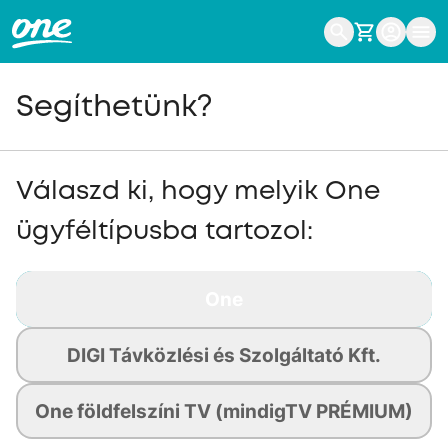
Segíthetünk?
Válaszd ki, hogy melyik One
ügyféltípusba tartozol:
One
DIGI Távközlési és Szolgáltató Kft.
One földfelszíni TV (mindigTV PRÉMIUM)