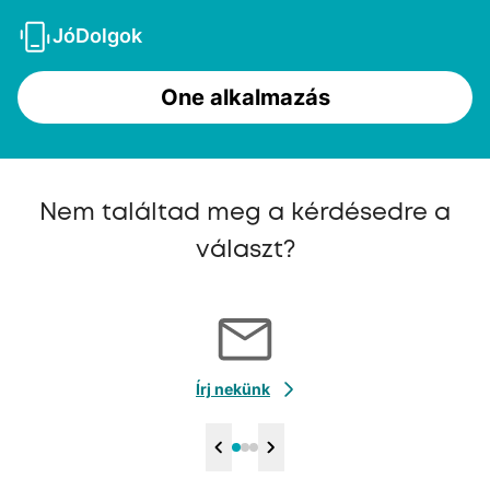
JóDolgok
One alkalmazás
Nem találtad meg a kérdésedre a
választ?
Írj nekünk