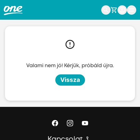
Ugrás a fő tartalomhoz
Valami nem jó! Kérjük, próbáld újra.
Vissza
Kapcsolat